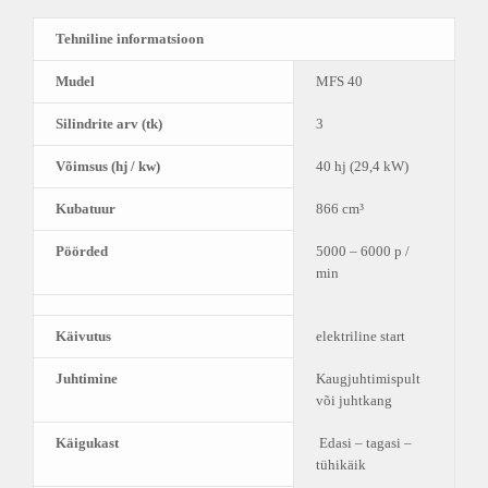
Tehniline informatsioon
Mudel
MFS 40
Silindrite arv (tk)
3
Võimsus (hj / kw)
40 hj (29,4 kW)
Kubatuur
866 cm³
Pöörded
5000 – 6000 p /
min
Käivutus
elektriline start
Juhtimine
Kaugjuhtimispult
või juhtkang
Käigukast
Edasi – tagasi –
tühikäik