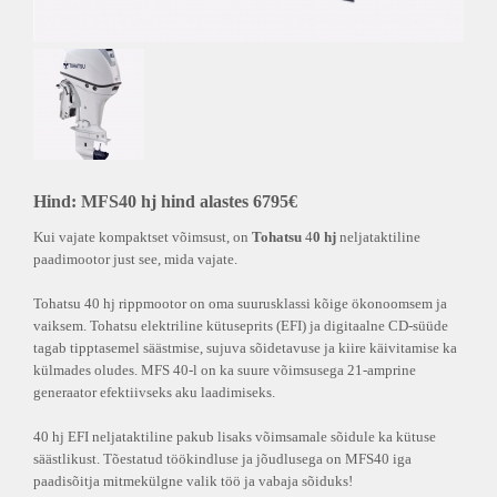
Hind: MFS40 hj hind alastes 6795€
Kui vajate kompaktset võimsust, on
Tohatsu
4
0 hj
neljataktiline
paadimootor just see, mida vajate.
Tohatsu 40 hj rippmootor on oma suurusklassi kõige ökonoomsem ja
vaiksem. Tohatsu elektriline kütuseprits (EFI) ja digitaalne CD-süüde
tagab tipptasemel säästmise, sujuva sõidetavuse ja kiire käivitamise ka
külmades oludes. MFS 40-l on ka suure võimsusega 21-amprine
generaator efektiivseks aku laadimiseks.
40 hj EFI neljataktiline pakub lisaks võimsamale sõidule ka kütuse
säästlikust. Tõestatud töökindluse ja jõudlusega on MFS40 iga
paadisõitja mitmekülgne valik töö ja vabaja sõiduks!