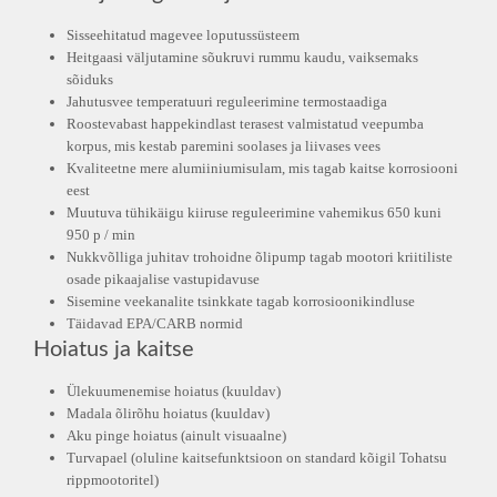
Sisseehitatud magevee loputussüsteem
Heitgaasi väljutamine sõukruvi rummu kaudu, vaiksemaks
sõiduks
Jahutusvee temperatuuri reguleerimine termostaadiga
Roostevabast happekindlast terasest valmistatud veepumba
korpus, mis kestab paremini soolases ja liivases vees
Kvaliteetne mere alumiiniumisulam, mis tagab kaitse korrosiooni
eest
Muutuva tühikäigu kiiruse reguleerimine vahemikus 650 kuni
950 p / min
Nukkvõlliga juhitav trohoidne õlipump tagab mootori kriitiliste
osade pikaajalise vastupidavuse
Sisemine veekanalite tsinkkate tagab korrosioonikindluse
Täidavad EPA/CARB normid
Hoiatus ja kaitse
Ülekuumenemise hoiatus (kuuldav)
Madala õlirõhu hoiatus (kuuldav)
Aku pinge hoiatus (ainult visuaalne)
Turvapael (oluline kaitsefunktsioon on standard kõigil Tohatsu
rippmootoritel)