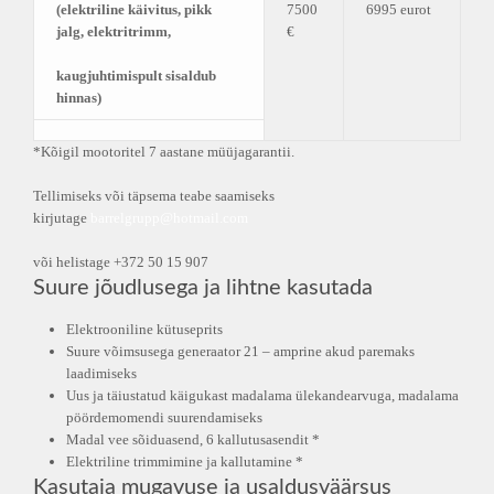
(elektriline käivitus, pikk
7500
6995 eurot
jalg, elektritrimm,
€
kaugjuhtimispult sisaldub
hinnas)
*Kõigil mootoritel 7 aastane müüjagarantii.
Tellimiseks või täpsema teabe saamiseks
kirjutage
barrelgrupp@hotmail.com
või helistage +372 50 15 907
Suure jõudlusega ja lihtne kasutada
Elektrooniline kütuseprits
Suure võimsusega generaator 21 – amprine akud paremaks
laadimiseks
Uus ja täiustatud käigukast madalama ülekandearvuga, madalama
pöördemomendi suurendamiseks
Madal vee sõiduasend, 6 kallutusasendit *
Elektriline trimmimine ja kallutamine *
Kasutaja mugavuse ja usaldusväärsus