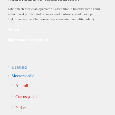
Tahhomeeter teavitab operaatorit sisseehitatud hoiatustulede kaudu
võimalikest probleemidest, nagu madal õlirõhk, madal aku ja
ülekuumenemine. (Tahhomeetriga varustatud mudelite puhul)
Manual
Rippmootorite võrdlustabel
Haagised
Mootorpaadid
Alutroll
Cursus paadid
Parker