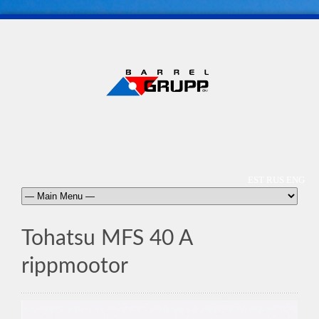
EST
RUS
ENG
Tohatsu MFS 40 A
rippmootor