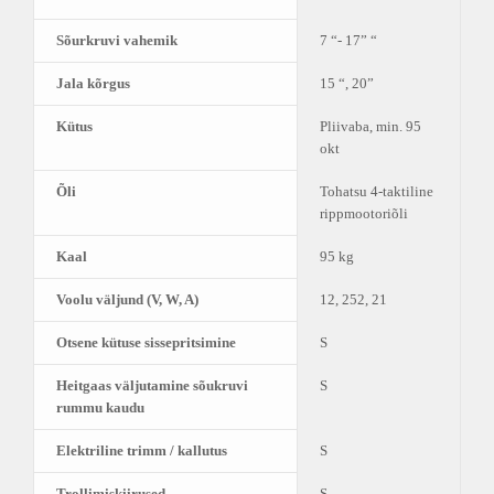
Sõurkruvi vahemik
7 “- 17” “
Jala kõrgus
15 “, 20”
Kütus
Pliivaba, min. 95
okt
Õli
Tohatsu 4-taktiline
rippmootoriõli
Kaal
95 kg
Voolu väljund (V, W, A)
12, 252, 21
Otsene kütuse sissepritsimine
S
Heitgaas väljutamine sõukruvi
S
rummu kaudu
Elektriline trimm / kallutus
S
Trollimiskiirused
S