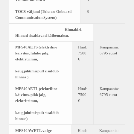
TOCS-väljund (Tohatsu Onboard
S
Communication System)
Hinnakiri.
Hinnad sisaldavad käibemaksu.
MFS40AETS (elektriline
Hind:
Kampaania:
käivitus, lühike jalg,
7500
6795 eurot
elektritrimm,
€
kaugjuhtimispult sisaldub
hinnas )
MFS40AETL (elektriline
Hind:
Kampaania:
käivitus, pikk jalg,
7500
6795 eurot
elektritrimm,
€
kaugjuhtimispult sisaldub
hinnas)
MFS40AWETL valge
Hind:
Kampaania: