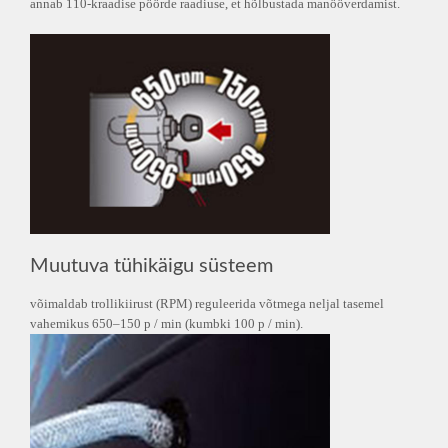
annab 110-kraadise pöörde raadiuse, et hõlbustada manööverdamist.
Muutuva tühikäigu süsteem
võimaldab trollikiirust (RPM) reguleerida võtmega neljal tasemel
vahemikus 650–150 p / min (kumbki 100 p / min).