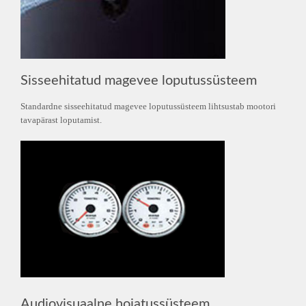
Sisseehitatud magevee loputussüsteem
Standardne sisseehitatud magevee loputussüsteem lihtsustab mootori
tavapärast loputamist.
Audiovisuaalne hoiatussüsteem