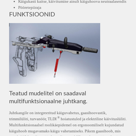
Käigukasti kaitse, käivitumine ainult käiguhoova neutraalasendis
Pööretepiiraja
FUNKTSIOONID
Teatud mudelitel on saadaval
multifunktsionaalne juhtkang.
Juhtkangile on integreeritud käiguvahetus, gaasihoovastik,
®
trimmilüliti, turvanöör, TLDI
hoiatustuled ja elektriline käivituslüliti.
Multifunktsionaalsel roolikäepidemel on ergonoomiliselt kujundatud
käiguhoob mugavamaks käigu vahetamiseks. Pikem gaasihoob, mis