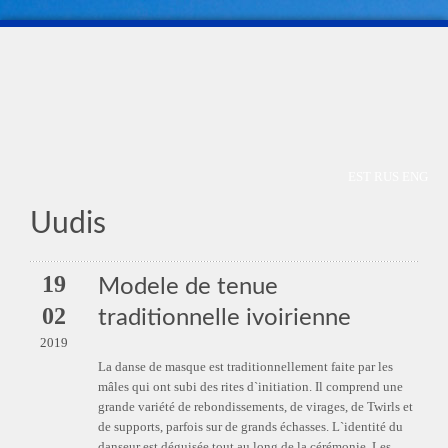
EST
RUS
ENG
Uudis
19
Modele de tenue
02
traditionnelle ivoirienne
2019
La danse de masque est traditionnellement faite par les
mâles qui ont subi des rites d`initiation. Il comprend une
grande variété de rebondissements, de virages, de Twirls et
de supports, parfois sur de grands échasses. L`identité du
danseur est déguisée tout au long de la cérémonie. Les