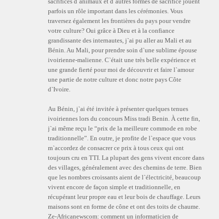
sacrifices d`animaux et d`autres formes de sacrifice jouent
parfois un rôle important dans les cérémonies. Vous
traversez également les frontières du pays pour vendre
votre culture? Oui grâce à Dieu et à la confiance
grandissante des internautes, j`ai pu aller au Mali et au
Bénin. Au Mali, pour prendre soin d`une sublime épouse
ivoirienne-malienne. C`était une très belle expérience et
une grande fierté pour moi de découvrir et faire l`amour
une partie de notre culture et donc notre pays Côte
d`Ivoire.
Au Bénin, j`ai été invitée à présenter quelques tenues
ivoiriennes lors du concours Miss tradi Benin. À cette fin,
j`ai même reçu le “prix de la meilleure commode en robe
traditionnelle”. En outre, je profite de l`espace que vous
m`accordez de consacrer ce prix à tous ceux qui ont
toujours cru en TTI. La plupart des gens vivent encore dans
des villages, généralement avec des chemins de terre. Bien
que les nombres croissants aient de l`électricité, beaucoup
vivent encore de façon simple et traditionnelle, en
récupérant leur propre eau et leur bois de chauffage. Leurs
maisons sont en forme de cône et ont des toits de chaume.
Ze-Africanewscom: comment un informaticien de