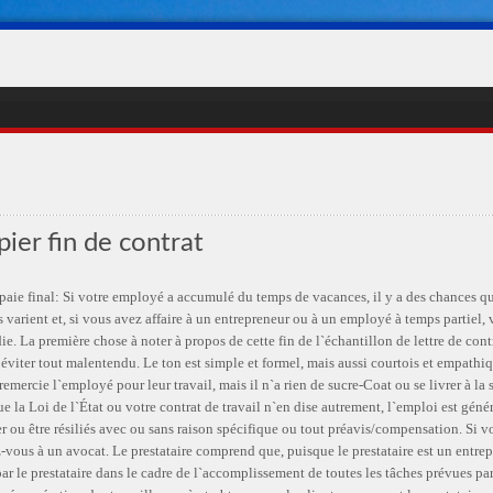
ier fin de contrat
aie final: Si votre employé a accumulé du temps de vacances, il y a des chances qu
s varient et, si vous avez affaire à un entrepreneur ou à un employé à temps partiel,
. La première chose à noter à propos de cette fin de l`échantillon de lettre de contr
éviter tout malentendu. Le ton est simple et formel, mais aussi courtois et empathiqu
 remercie l`employé pour leur travail, mais il n`a rien de sucre-Coat ou se livrer à la
e la Loi de l`État ou votre contrat de travail n`en dise autrement, l`emploi est géné
 ou être résiliés avec ou sans raison spécifique ou tout préavis/compensation. Si v
-vous à un avocat. Le prestataire comprend que, puisque le prestataire est un entre
r le prestataire dans le cadre de l`accomplissement de toutes les tâches prévues par 