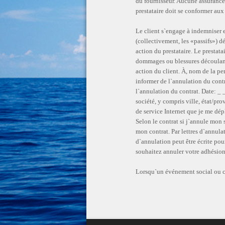
du fournisseur. Aucune assurance-
prestataire doit se conformer aux 
Le client s`engage à indemniser e
(collectivement, les «passifs») d
action du prestataire. Le prestata
dommages ou blessures découlant d
action du client. À, nom de la pe
informer de l`annulation du cont
l`annulation du contrat. Date: _ 
société, y compris ville, état/p
de service Internet que je me dép
Selon le contrat si j`annule mon s
mon contrat. Par lettres d`annula
d`annulation peut être écrite po
souhaitez annuler votre adhésion
Lorsqu`un événement social ou cor