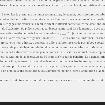
rémunération des travailleurs n`est obtenue par le client concernant le prestataire 
lois sur la rémunération des travailleurs et fournir, le cas échéant, un certificat d`a
t à exonérer le prestataire de toutes réclamations, demandes, poursuites, responsab
écoulant de l`utilisation des services par le client, sauf dans la mesure où ces passi
ire s`engage à indemniser et à tenir le client inoffensif contre toutes réclamations, 
e l`exécution du présent contrat par le prestataire, sauf dans la mesure où ces pas
rsonne désignation nom de l`organisme adresse _ _ _. “objet: annulation du contrat c
rat d`affaires avec votre organisation datée (——–) s`il vous plaît informer l`ensem
_ from, votre nom adresse, y compris la ville, état/province, code postal/code postal 
rovince, code postal objet: annulation du contrat de service cher Monsieur/Madame, 
lace vers d`autres villes et donc je n`ai pas besoin de services Internet à mon empla
ervice withing délai de préavis de 30 jours il n`y a pas de pénalité. Le paiement fina
tion un câble, Internet ou un service de réseau mobile peut être interrompu que vou
ur interrompre et cesser de recevoir des magazines, des journaux ou du contenu en l
 à un club ou à une association, vous devrez rédiger une lettre d`annulation d`adhé
poratif doit être annulé pour des raisons imprévues, une lettre d`annulation doit êt