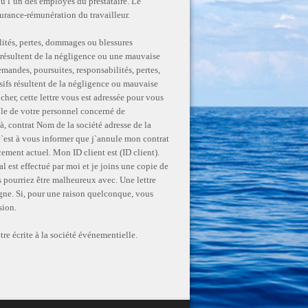
ou l`un des employés du prestataire. Le
ssurance-rémunération du travailleur.
ilités, pertes, dommages ou blessures
fs résultent de la négligence ou une mauvaise
demandes, poursuites, responsabilités, pertes,
sifs résultent de la négligence ou mauvaise
her, cette lettre vous est adressée pour vous
ble de votre personnel concerné de
à, contrat Nom de la société adresse de la
c`est à vous informer que j`annule mon contrat
cement actuel. Mon ID client est (ID client).
l est effectué par moi et je joins une copie de
s pourriez être malheureux avec. Une lettre
igne. Si, pour une raison quelconque, vous
sion.
re écrite à la société événementielle.